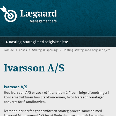
Hosting-strategi med belgiske ejere
Forside
Cases
Strategisk sparring
Hosting-strategi med belgiske ejere
Forside
Ydelser
Ivarsson A/S
Strategiskolen
Blog
Ivarsson A/S
Hos Ivarsson A/S er 2017 et ”transition-år” som følge af ændringer i
Cases
koncernstrukturen hos Etex-koncernen, hvor Ivarsson varetager
ansvaret for Skandinavien.
Kontakt
Ivarsson har derfor gennemført en strategiproces sammen med
Lægaard Management A/S for at finde den nye strategiske retning.