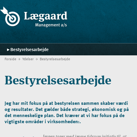
Bestyrelsesarbejde
Forside
Ydelser
Bestyrelsesarbejde
Forside
Ydelser
Bestyrelsesarbejde
Strategiskolen
Blog
Jeg har mit fokus på at bestyrelsen sammen skaber værdi
og resultater. Det gælder både strategi, økonomisk og på
Cases
det menneskelige plan. Det kræver at vi har fokus på de
vigtigste områder i virksomheden:.
Kontakt
Jørgen tager med jævne tidsrum initiativ til, at