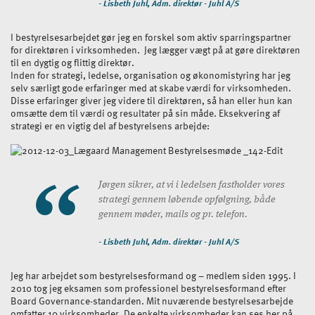
- Lisbeth Juhl, Adm. direktør - Juhl A/S
I bestyrelsesarbejdet gør jeg en forskel som aktiv sparringspartner
for direktøren i virksomheden. Jeg lægger vægt på at gøre direktøren
til en dygtig og flittig direktør.
Inden for strategi, ledelse, organisation og økonomistyring har jeg
selv særligt gode erfaringer med at skabe værdi for virksomheden.
Disse erfaringer giver jeg videre til direktøren, så han eller hun kan
omsætte dem til værdi og resultater på sin måde. Eksekvering af
strategi er en vigtig del af bestyrelsens arbejde:
Jørgen sikrer, at vi i ledelsen fastholder vores
strategi gennem løbende opfølgning, både
gennem møder, mails og pr. telefon.
- Lisbeth Juhl, Adm. direktør - Juhl A/S
Jeg har arbejdet som bestyrelsesformand og – medlem siden 1995. I
2010 tog jeg eksamen som professionel bestyrelsesformand efter
Board Governance-standarden. Mit nuværende bestyrelsesarbejde
omfatter 10 virksomheder. De enkelte virksomheder kan ses her på