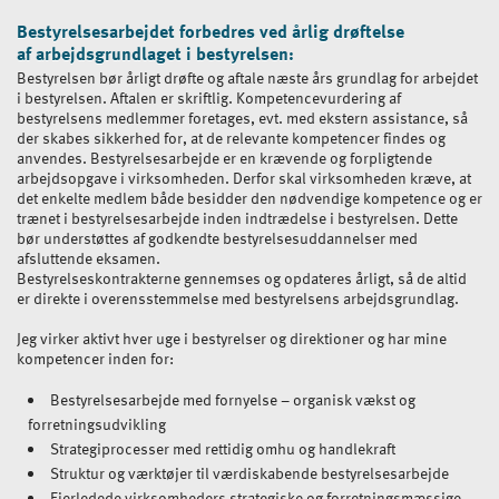
Bestyrelsesarbejdet forbedres ved årlig drøftelse
af arbejdsgrundlaget i bestyrelsen:
Bestyrelsen bør årligt drøfte og aftale næste års grundlag for arbejdet
i bestyrelsen. Aftalen er skriftlig. Kompetencevurdering af
bestyrelsens medlemmer foretages, evt. med ekstern assistance, så
der skabes sikkerhed for, at de relevante kompetencer findes og
anvendes. Bestyrelsesarbejde er en krævende og forpligtende
arbejdsopgave i virksomheden. Derfor skal virksomheden kræve, at
det enkelte medlem både besidder den nødvendige kompetence og er
trænet i bestyrelsesarbejde inden indtrædelse i bestyrelsen. Dette
bør understøttes af godkendte bestyrelsesuddannelser med
afsluttende eksamen.
Bestyrelseskontrakterne gennemses og opdateres årligt, så de altid
er direkte i overensstemmelse med bestyrelsens arbejdsgrundlag.
Jeg virker aktivt hver uge i bestyrelser og direktioner og har mine
kompetencer inden for:
Bestyrelsesarbejde med fornyelse – organisk vækst og
forretningsudvikling
Strategiprocesser med rettidig omhu og handlekraft
Struktur og værktøjer til værdiskabende bestyrelsesarbejde
Ejerledede virksomheders strategiske og forretningsmæssige