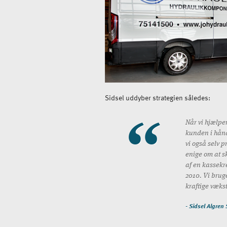
Sidsel uddyber strategien således:
Når vi hjælper
kunden i hånd
vi også selv p
enige om at s
af en kassekre
2010. Vi bruge
kraftige væks
- Sidsel Algren