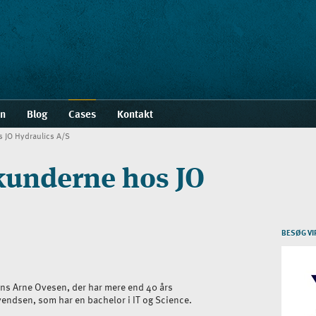
en
Blog
Cases
Kontakt
os JO Hydraulics A/S
l kunderne hos JO
BESØG V
 Jens Arne Ovesen, der har mere end 40 års
vendsen, som har en bachelor i IT og Science.