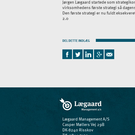
Jørgen Lægaard startede som strategikon
virksomhedens første strategi så dagens 
Den første strategi er nu fuldt eksekveret
2.0
DEL DETTE INDLÆG
Lægaard Management A/S
Casper Møllers Vej 29B
DK-8240 Risskov