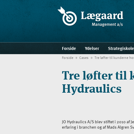
Forside
Ydelser
Strategiskol
Forside
Cases
Tre løfter til kunderne h
Tre løfter ti
Hydraulics
JO Hydraulics A/S blev stiftet i 2010 af
erfaring i branchen og af Mads Algren S