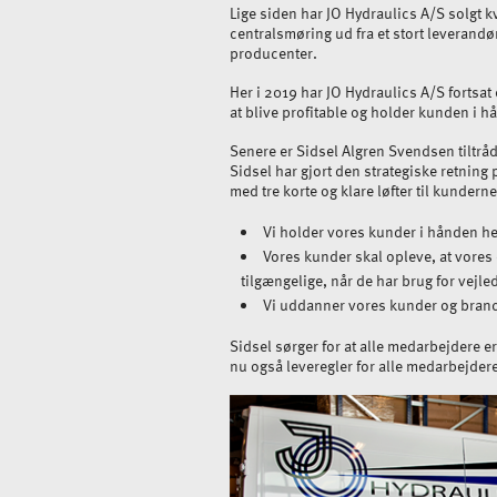
Lige siden har JO Hydraulics A/S solgt k
centralsmøring ud fra et stort leveran
producenter.
Her i 2019 har JO Hydraulics A/S fortsa
at blive profitable og holder kunden i 
Senere er Sidsel Algren Svendsen tiltrå
Sidsel har gjort den strategiske retning
med tre korte og klare løfter til kunderne
Vi holder vores kunder i hånden he
Vores kunder skal opleve, at vores 
tilgængelige, når de har brug for vejl
Vi uddanner vores kunder og branch
Sidsel sørger for at alle medarbejdere er 
nu også leveregler for alle medarbejder