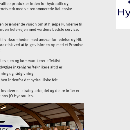
valitetsprodukter inden for hydraulik og
dørnetværk med velrenommerede italienske
t en brændende vision om at hjælpe kunderne til
hånden hele vejen med verdens bedste service.
dt i virksomheden med ansvar for ledelse og HR.
 praktisk ved at følge visionen op med et Promise
:
le vejen og kommunikerer effektivt
dygtige ingeniører/teknikere altid er
edning og rådgivning
en indenfor det hydrauliske felt
involveret i strategiarbejdet og de tre løfter er
e hos JO Hydraulics.