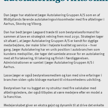
Dan Jæger har etableret Jæger Autolakering Gruppen A/S som en af
Midtjyllands førende autolakeringsvirksomheder med fire afdelinger i
Aarhus, Skovby og Viborg.
Dan har bedt Jørgen Lægaard træde til som bestyrelsesformand for
sammen at lave en strategisk retning frem mod 2030. Strategien tager
sit afsæt i, at Jæger Autolakering Gruppen A/S er kendt for dygtige
medarbejdere, der maler biler i højeste kvalitet og service – hver
gang. Jæger Autolakering har en unik position i autobranchen som
kundens medspiller, der tager det samlede ansvar for en autolakering
med alt fra taksering, til lakering og finish i færdiggørelsen.
Administrationen er samlet i Jæger Autolakering Gruppen A/S i
Aarhus.
Lasse Jæger er også bestyrelsesmedlem og kan med sine erfaringer i
branchen siden 1980 bidrage markant til virksomhedens udvikling.
Bestyrelsen har nu bygget en ny struktur med fire selskaber med
afdelingsledere, der også tilbydes at være medejere efter en model a
la franchise.
Medejerskabet giver en ekstra gejst og dynamik til at drive det enkelte