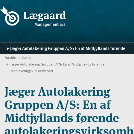
Jæger Autolakering Gruppen A/S: En af Midtjyllands førende
Forside
Cases
autolakeringsvirksomheder
Forside
Jæger Autolakering Gruppen A/S: En af Midtjyllands førende
autolakeringsvirksomheder
Ydelser
Strategiskolen
Jæger Autolakering
Blog
Gruppen A/S: En af
Cases
Midtjyllands førende
Kontakt
autolakeringsvirksomh